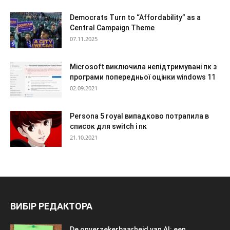
Democrats Turn to “Affordability” as a
Central Campaign Theme
07.11.2025
Microsoft виключила непідтримувані пк з
програми попередньої оцінки windows 11
02.09.2021
Persona 5 royal випадково потрапила в
список для switch і пк
21.10.2021
ВИБІР РЕДАКТОРА
De onverzekerbaarheid van AI: een