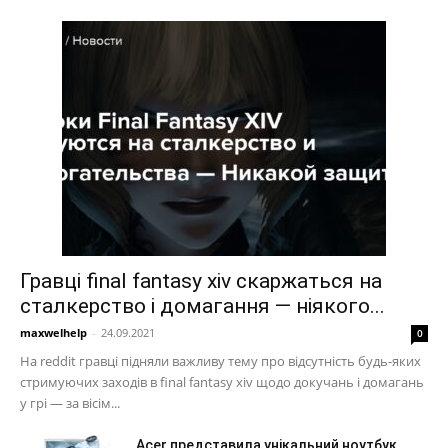
Гравці final fantasy xiv скаржаться на
сталкерство і домагання — ніякого...
maxwelhelp
-
24.09.2021
0
На reddit гравці підняли важливу тему про відсутність будь-яких
стримуючих заходів в final fantasy xiv щодо докучань і домагань
у грі — за вісім...
Acer представила унікальний ноутбук