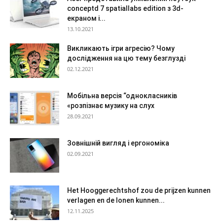
conceptd 7 spatiallabs edition з 3d-
екраном і...
13.10.2021
Викликають ігри агресію? Чому
дослідження на цю тему безглузді
02.12.2021
Мобільна версія “однокласників
«розпізнає музику на слух
28.09.2021
Зовнішній вигляд і ергономіка
02.09.2021
Het Hooggerechtshof zou de prijzen kunnen
verlagen en de lonen kunnen...
12.11.2025