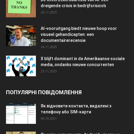
dreigende crisis in bedrijfsrisico’s
24.11.2025
AI-vooruitgang biedt nieuwe hoop voor
visueel gehandicapten: een
documentairerecensie
24.11.2025
X blijft dominant in de Amerikaanse sociale
media, ondanks nieuwe concurrenten
23.11.2025
ПОПУЛЯРНІ ПОВІДОМЛЕННЯ
Як відновити контакти, видалені з
телефону або SIM-карти
04.10.2021