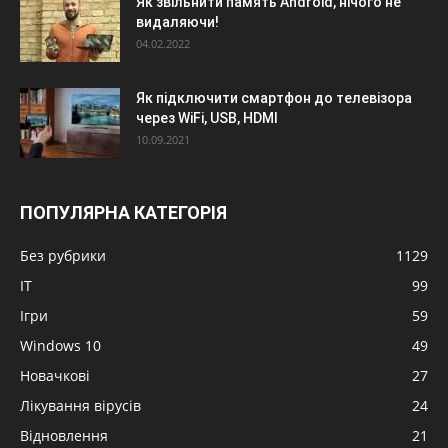
Як звільнити память Android, нічого не
видаляючи!
04.02.2022
Як підключити смартфон до телевізора
через WiFi, USB, HDMI
10.09.2021
ПОПУЛЯРНА КАТЕГОРІЯ
Без рубрики
1129
IT
99
Ігри
59
Windows 10
49
Новачкові
27
Лікування вірусів
24
Відновлення
21