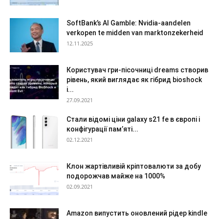
SoftBank’s AI Gamble: Nvidia-aandelen
verkopen te midden van marktonzekerheid
12.11.2025
Користувач гри-пісочниці dreams створив
рівень, який виглядає як гібрид bioshock
і...
27.09.2021
Стали відомі ціни galaxy s21 fe в європі і
конфігурації пам’яті...
02.12.2021
Клон жартівливій кріптовалюти за добу
подорожчав майже на 1000%
02.09.2021
Amazon випустить оновлений рідер kindle