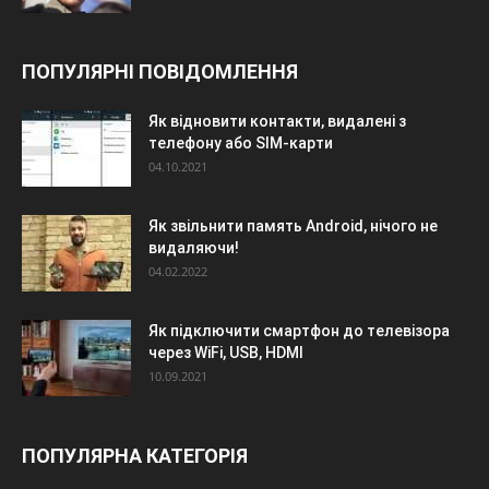
ПОПУЛЯРНІ ПОВІДОМЛЕННЯ
Як відновити контакти, видалені з
телефону або SIM-карти
04.10.2021
Як звільнити память Android, нічого не
видаляючи!
04.02.2022
Як підключити смартфон до телевізора
через WiFi, USB, HDMI
10.09.2021
ПОПУЛЯРНА КАТЕГОРІЯ