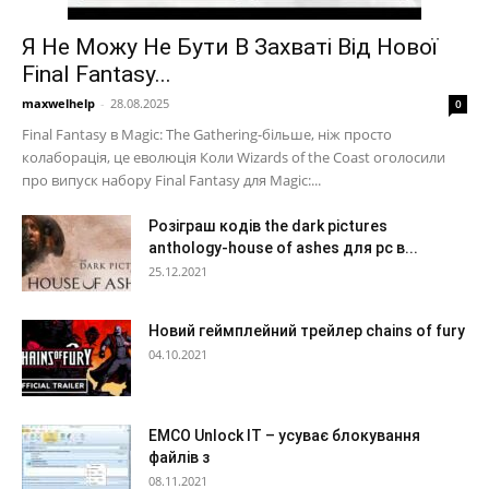
Я Не Можу Не Бути В Захваті Від Нової
Final Fantasy...
maxwelhelp
-
28.08.2025
0
Final Fantasy в Magic: The Gathering-більше, ніж просто
колаборація, це еволюція Коли Wizards of the Coast оголосили
про випуск набору Final Fantasy для Magic:...
Розіграш кодів the dark pictures
anthology-house of ashes для pc в...
25.12.2021
Новий геймплейний трейлер chains of fury
04.10.2021
EMCO Unlock IT – усуває блокування
файлів з
08.11.2021