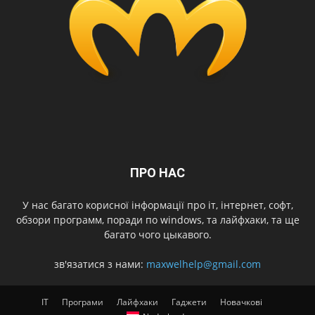
ПРО НАС
У нас багато корисної інформації про іт, інтернет, софт,
обзори программ, поради по windows, та лайфхаки, та ще
багато чого цыкавого.
зв'язатися з нами:
maxwelhelp@gmail.com
IT
Програми
Лайфхаки
Гаджети
Новачкові