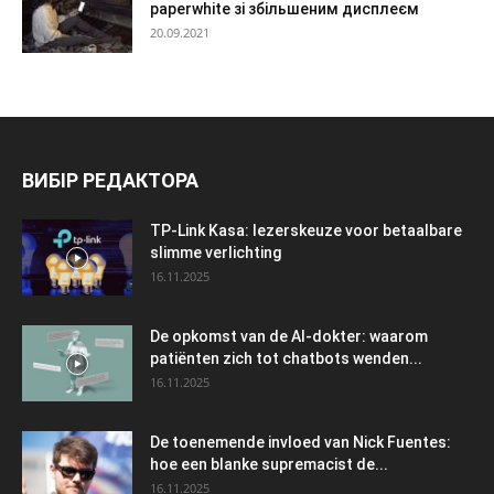
paperwhite зі збільшеним дисплеєм
20.09.2021
ВИБІР РЕДАКТОРА
TP-Link Kasa: lezerskeuze voor betaalbare
slimme verlichting
16.11.2025
De opkomst van de AI-dokter: waarom
patiënten zich tot chatbots wenden...
16.11.2025
De toenemende invloed van Nick Fuentes:
hoe een blanke supremacist de...
16.11.2025