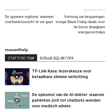
попередня стаття
наступна стаття
De spyware-explosie: wanneer
Verhoog uw besparingen:
overheidstoezicht te ver gaat
vroege Black Friday-deals voor
de beste draagbare
energiecentrales
maxwelhelp
СТАТТІ ПО ТЕМІ
БІЛЬШЕ ВІД АВТОРА
TP-Link Kasa: lezerskeuze voor
betaalbare slimme verlichting
De opkomst van de AI-dokter: waarom
patiënten zich tot chatbots wenden
voor medisch advies