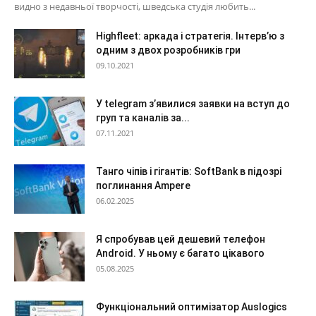
видно з недавньої творчості, шведська студія любить...
Highfleet: аркада і стратегія. Інтерв’ю з
одним з двох розробників гри
09.10.2021
У telegram з’явилися заявки на вступ до
груп та каналів за...
07.11.2021
Танго чіпів і гігантів: SoftBank в підозрі
поглинання Ampere
06.02.2025
Я спробував цей дешевий телефон
Android. У ньому є багато цікавого
05.08.2025
Функціональний оптимізатор Auslogics