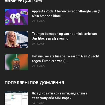
ВИБІР РЕДАКТОРА
Apple AirPods 4 bereikte recordlaagte van $
69 in Amazon Black...
29.11.2025
Trumps bewapening van het ministerie van
Justitie: een afrekening
29.11.2025
Het nieuwe statusspel: waarom Gen Z vecht
tegen Tumblers van $...
29.11.2025
ПОПУЛЯРНІ ПОВІДОМЛЕННЯ
Як відновити контакти, видалені з
телефону або SIM-карти
04.10.2021