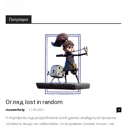
Популярні
Огляд lost in random
maxwelhelp
-
11.09.2021
0
У портфоліо інді-розробників zoink games знайдуться проекти,
чіпляють якщо не геймплеєм, то яскравим стилем точно. І як