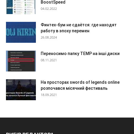
BoostSpeed
04.02.2022
Финтех-бум не сдаётся: где находят
работу в эпоху перемен
26.08.2024
Переносимо папку TEMP на інші диски
08.11.2021
На просторах swords of legends online
розпочався місячний фестиваль
18.09.2021