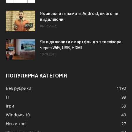
Як звільнити память Android, нічого не
видаляючи!
04.02.2022
Як підключити смартфон до телевізора
через WiFi, USB, HDMI
10.09.2021
ПОПУЛЯРНА КАТЕГОРІЯ
Без рубрики
1192
IT
99
Ігри
59
Windows 10
49
Новачкові
27