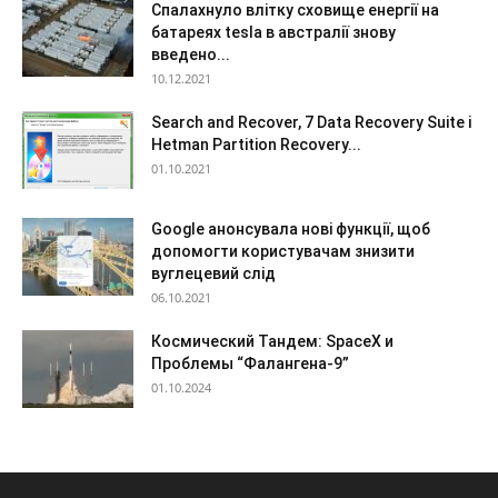
Спалахнуло влітку сховище енергії на
батареях tesla в австралії знову
введено...
10.12.2021
Search and Recover, 7 Data Recovery Suite і
Hetman Partition Recovery...
01.10.2021
Google анонсувала нові функції, щоб
допомогти користувачам знизити
вуглецевий слід
06.10.2021
Космический Тандем: SpaceX и
Проблемы “Фалангена-9”
01.10.2024