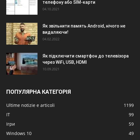
телефону або SIM-карти
04.10.2021
Як звільнити память Android, нічого не
видаляючи!
04.02.2022
Як підключити смартфон до телевізора
через WiFi, USB, HDMI
10.09.2021
ПОПУЛЯРНА КАТЕГОРІЯ
Ultime notizie e articoli
1199
IT
99
Ігри
59
Windows 10
49