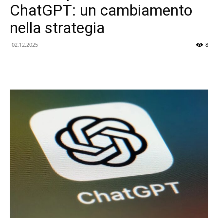
ChatGPT: un cambiamento
delle
nella strategia
02.12.2025
8
Novità
Tecnologiche
e
dellIntelligenza