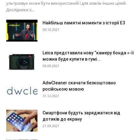
ультразвук може бути використаний і для зовсім інших цілей.
Дослідники з...
Найбільш памятні моменти з історії Е3
09.10.2021
Leica представила нову “камеру бонда «-її
можна буде купити в гумі...
09.09.2021
AdwCleaner скачати безкоштовно
російською мовою
31.12.2021
Смартфони будуть заряджатися від
дотиків до екрану
21.09.2021