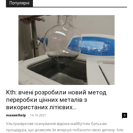
Популярні
Kth: вчені розробили новий метод
переробки цінних металів з
використаних літієвих...
maxwelhelp
-
14.10.2021
0
Ультразвукове сканування-відома майбутнім батькам
процедура, що дозволяє їм вперше побачити свою дитину. Але