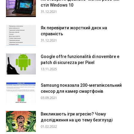
стіл Windows 10
31.12.2021
Як перевірити жорсткий диск на
справність
31.12.2021
Google offre funzionalità di novembre e
patch di sicurezza per Pixel
13.11.2025
Samsung показала 200-мегапіксельний
сенсор для камер смартфонів
03.09.2021
Викликають ігри агресію? Чому
дослідження на цю тему безглузді
01.02.2022