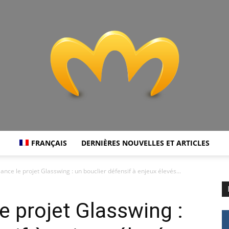
FRANÇAIS
DERNIÈRES NOUVELLES ET ARTICLES
Miranda:
ance le projet Glasswing : un bouclier défensif à enjeux élevés...
e projet Glasswing :