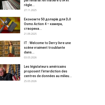
partenariat en matière d’IA et
règle...
27.11.2025
Економте 50 доларів для DJI
Osmo Action 4 – камера,
створена...
21.09.2025
IT : Welcome to Derry livre une
scène vraiment troublante
dans...
03.03.2026
Les législateurs américains
proposent l’interdiction des
centres de données au milieu...
25.03.2026