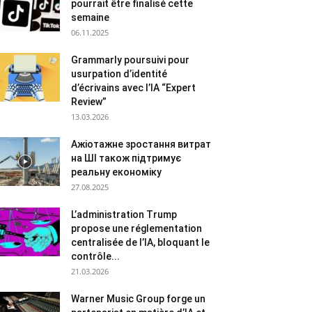
pourrait être finalisé cette
semaine
06.11.2025
Grammarly poursuivi pour
usurpation d’identité
d’écrivains avec l’IA “Expert
Review”
13.03.2026
Ажіотажне зростання витрат
на ШІ також підтримує
реальну економіку
27.08.2025
L’administration Trump
propose une réglementation
centralisée de l’IA, bloquant le
contrôle...
21.03.2026
Warner Music Group forge un