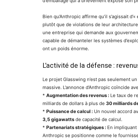
d’emballage qui a brièvement exposé son pr
Bien qu’Anthropic affirme qu’il s’agissait d’
plutôt que de violations de leur architecture
une entreprise qui demande aux gouvernemen
capable de démanteler les systèmes d’expl
ont un poids énorme.
L’activité de la défense : revenu
Le projet Glasswing n’est pas seulement un 
massive. L’annonce d’Anthropic coïncide ave
*
Augmentation des revenus :
Le taux de re
milliards de dollars à plus de
30 milliards d
*
Puissance de calcul :
Un nouvel accord ave
3,5 gigawatts
de capacité de calcul.
*
Partenariats stratégiques :
En impliquant
Anthropic se positionne comme le fournisseur