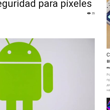
eguridad para píxeles
35
С
в
ma
Ро
пр
до
на