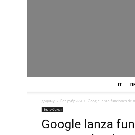
IT
П
додому
Без рубрики
Google lanza funciones de 
Без рубрики
Google lanza fu