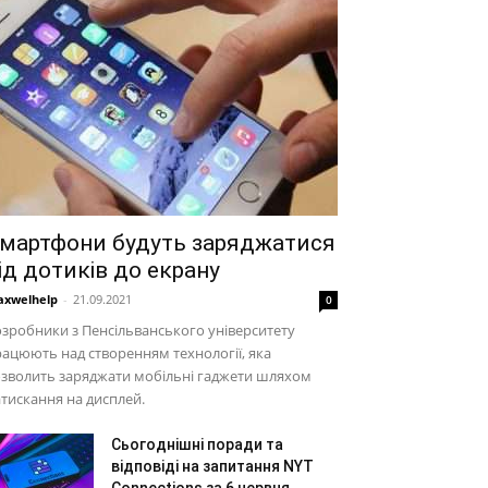
мартфони будуть заряджатися
ід дотиків до екрану
xwelhelp
-
21.09.2021
0
зробники з Пенсільванського університету
ацюють над створенням технології, яка
зволить заряджати мобільні гаджети шляхом
тискання на дисплей.
Сьогоднішні поради та
відповіді на запитання NYT