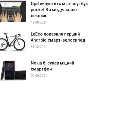
Gpd випустить міні-ноутбук
pocket 3 з модульною
секцією
19.09.2021
LeEco показала перший
Android смарт-велосипед
31.12.2021
Nokia 6: супер міцний
смартфон
09.09.2021