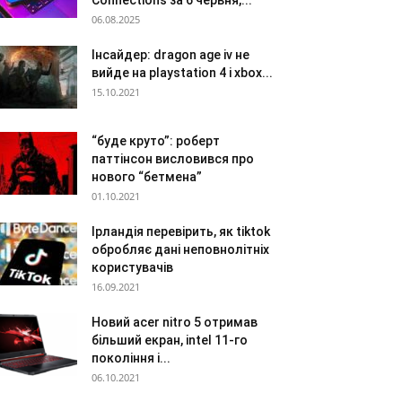
Connections за 6 червня,...
06.08.2025
Інсайдер: dragon age iv не
вийде на playstation 4 і xbox...
15.10.2021
“буде круто”: роберт
паттінсон висловився про
нового “бетмена”
01.10.2021
Ірландія перевірить, як tiktok
обробляє дані неповнолітніх
користувачів
16.09.2021
Новий acer nitro 5 отримав
більший екран, intel 11-го
покоління і...
06.10.2021