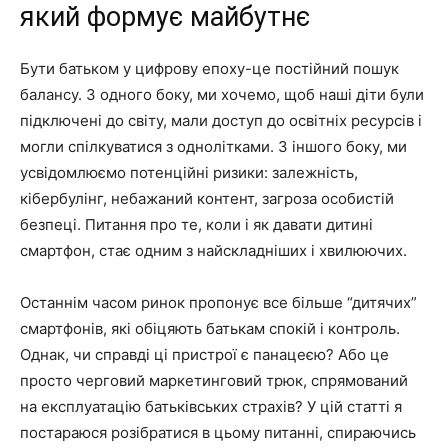
який формує майбутнє
Бути батьком у цифрову епоху-це постійний пошук
балансу. З одного боку, ми хочемо, щоб наші діти були
підключені до світу, мали доступ до освітніх ресурсів і
могли спілкуватися з однолітками. З іншого боку, ми
усвідомлюємо потенційні ризики: залежність,
кібербулінг, небажаний контент, загроза особистій
безпеці. Питання про те, коли і як давати дитині
смартфон, стає одним з найскладніших і хвилюючих.
Останнім часом ринок пропонує все більше “дитячих”
смартфонів, які обіцяють батькам спокій і контроль.
Однак, чи справді ці пристрої є панацеєю? Або це
просто черговий маркетинговий трюк, спрямований
на експлуатацію батьківських страхів? У цій статті я
постараюся розібратися в цьому питанні, спираючись