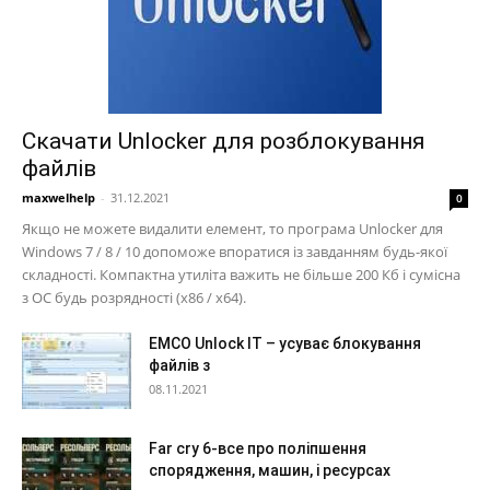
Скачати Unlocker для розблокування
файлів
maxwelhelp
-
31.12.2021
0
Якщо не можете видалити елемент, то програма Unlocker для
Windows 7 / 8 / 10 допоможе впоратися із завданням будь-якої
складності. Компактна утиліта важить не більше 200 Кб і сумісна
з ОС будь розрядності (х86 / х64).
EMCO Unlock IT – усуває блокування
файлів з
08.11.2021
Far cry 6-все про поліпшення
спорядження, машин, і ресурсах