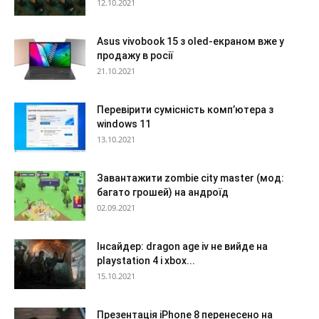
12.10.2021
Asus vivobook 15 з oled-екраном вже у
продажу в росії
21.10.2021
Перевірити сумісність комп’ютера з
windows 11
13.10.2021
Завантажити zombie city master (мод:
багато грошей) на андроїд
02.09.2021
Інсайдер: dragon age iv не вийде на
playstation 4 і xbox...
15.10.2021
Презентація iPhone 8 перенесено на