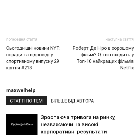
попередня стаття
наступна стаття
Сьогоднішні новини NYT:
Роберт Де Ніро в хорошому
поради та відповіді у
фільмі? О, і він входить у
спортивному випуску 29
Топ-10 найкращих фільмів
квітня #218
Netflix
maxwelhelp
СТАТТІ ПО ТЕМІ
БІЛЬШЕ ВІД АВТОРА
Зростаюча тривога на ринку,
незважаючи на високі
корпоративні результати