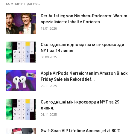
компанія прагне...
Der Aufstieg von Nischen-Podcasts: Warum
spezialisierte Inhalte florieren
19.01.2026
Сьогоднішні відповіді на міні-кросворди
NYT за 14 липня
08.09.2025
Apple AirPods 4 erreichten im Amazon Black
Friday Sale ein Rekordtief...
29.11.2025
Сьогоднішні міні-кросворди NYT за 29
липня.
01.11.2025
SwiftScan VIP Lifetime Access jetzt 80 %