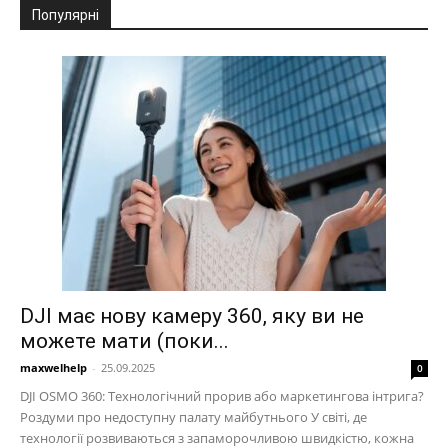
Популярні
DJI має нову камеру 360, яку ви не
можете мати (поки...
maxwelhelp
-
25.09.2025
0
DJI OSMO 360: Технологічний прорив або маркетингова інтрига?
Роздуми про недоступну палату майбутнього У світі, де
технології розвиваються з запаморочливою швидкістю, кожна