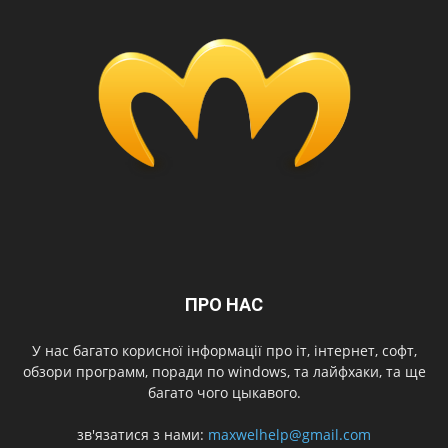
ПРО НАС
У нас багато корисної інформації про іт, інтернет, софт,
обзори программ, поради по windows, та лайфхаки, та ще
багато чого цыкавого.
зв'язатися з нами:
maxwelhelp@gmail.com