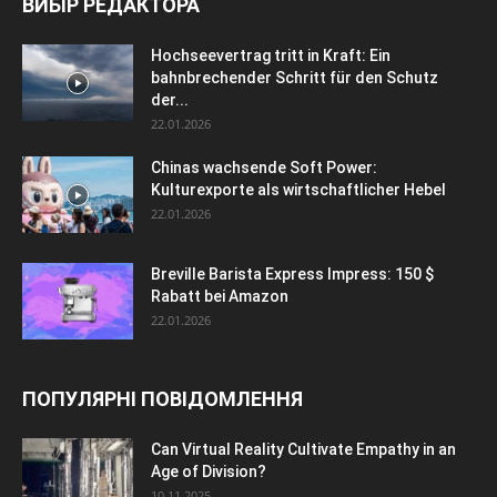
ВИБІР РЕДАКТОРА
Hochseevertrag tritt in Kraft: Ein
bahnbrechender Schritt für den Schutz
der...
22.01.2026
Chinas wachsende Soft Power:
Kulturexporte als wirtschaftlicher Hebel
22.01.2026
Breville Barista Express Impress: 150 $
Rabatt bei Amazon
22.01.2026
ПОПУЛЯРНІ ПОВІДОМЛЕННЯ
Can Virtual Reality Cultivate Empathy in an
Age of Division?
10.11.2025