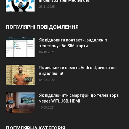
in den sozialen Medien der...
23.11.2025
ПОПУЛЯРНІ ПОВІДОМЛЕННЯ
Як відновити контакти, видалені з
телефону або SIM-карти
04.10.2021
Як звільнити память Android, нічого не
видаляючи!
04.02.2022
Як підключити смартфон до телевізора
через WiFi, USB, HDMI
10.09.2021
ПОПУЛЯРНА КАТЕГОРІЯ