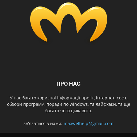
ПРО НАС
У нас багато корисної інформації про іт, інтернет, софт,
обзори программ, поради по windows, та лайфхаки, та ще
багато чого цыкавого.
зв'язатися з нами:
maxwelhelp@gmail.com