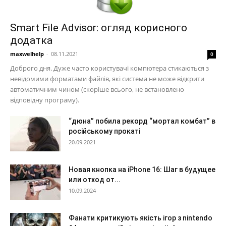
Smart File Advisor: огляд корисного
додатка
maxwelhelp
-
08.11.2021
0
Доброго дня. Дуже часто користувачі компютера стикаються з
невідомими форматами файлів, які система не може відкрити
автоматичним чином (скоріше всього, не встановлено
відповідну програму).
“дюна” побила рекорд “мортал комбат” в
російському прокаті
20.09.2021
Новая кнопка на iPhone 16: Шаг в будущее
или отход от...
10.09.2024
Фанати критикують якість ігор з nintendo