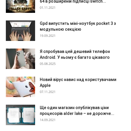
64 в розширеній підписці switch...
01.11.2021
Gpd випустить міні-ноутбук pocket 3 з
модульною секцією
19.09.2021
Я спробував цей дешевий телефон
Android. У ньому є багато цікавого
05.08.2025
Новий вірус навис над користувачами
Apple
07.11.2021
Ще один магазин опублікував ціни
процесорів alder lake – не дорожче...
14.09.2021