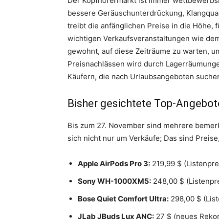
Der Kopfhörermarkt ist immer wettbewerbsin
bessere Geräuschunterdrückung, Klangqual
treibt die anfänglichen Preise in die Höhe,
wichtigen Verkaufsveranstaltungen wie dem 
gewohnt, auf diese Zeiträume zu warten, u
Preisnachlässen wird durch Lagerräumungen
Käufern, die nach Urlaubsangeboten suchen
Bisher gesichtete Top-Angebot
Bis zum 27. November sind mehrere bemer
sich nicht nur um Verkäufe; Das sind Preise,
Apple AirPods Pro 3:
219,99 $ (Listenpre
Sony WH-1000XM5:
248,00 $ (Listenpr
Bose Quiet Comfort Ultra:
298,00 $ (List
JLab JBuds Lux ANC:
27 $ (neues Rekor