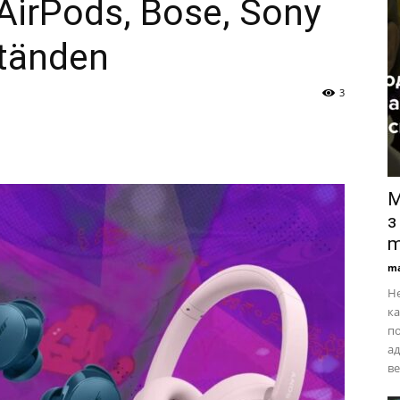
AirPods, Bose, Sony
ständen
3
М
з
m
ma
Не
к
по
ад
ве