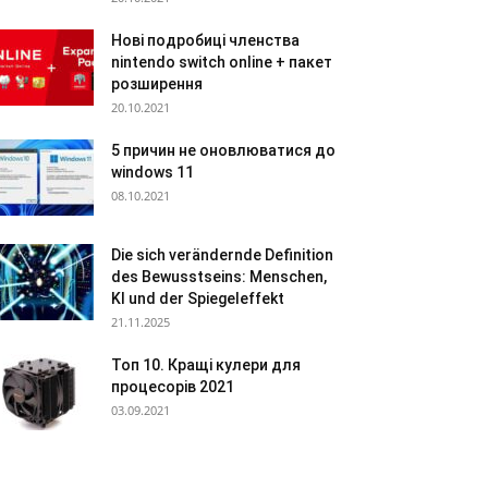
Нові подробиці членства
nintendo switch online + пакет
розширення
20.10.2021
5 причин не оновлюватися до
windows 11
08.10.2021
Die sich verändernde Definition
des Bewusstseins: Menschen,
KI und der Spiegeleffekt
21.11.2025
Топ 10. Кращі кулери для
процесорів 2021
03.09.2021