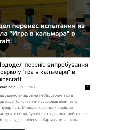
ододел переніс випробування
 серіалу “гра в кальмара” в
inecraft
xwelhelp
-
09.10.2021
0
щодавно вийшов на netflix серіал "гра в
альмара" блискавично завоював величезну
пулярність. Мододел destinoux вирішив
аптувати випробування з південнокорейського
б-серіалу для minecraft. Карта називається...