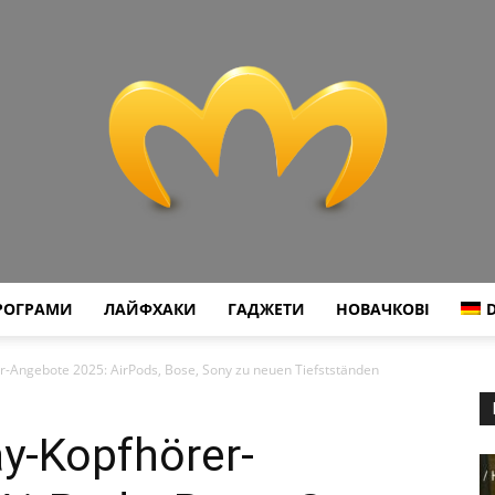
РОГРАМИ
ЛАЙФХАКИ
ГАДЖЕТИ
НОВАЧКОВІ
Miranda
r-Angebote 2025: AirPods, Bose, Sony zu neuen Tiefstständen
ay-Kopfhörer-