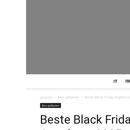
IT
П
додому
Без рубрики
Beste Black Friday-Kopfhöre
Без рубрики
Beste Black Frid