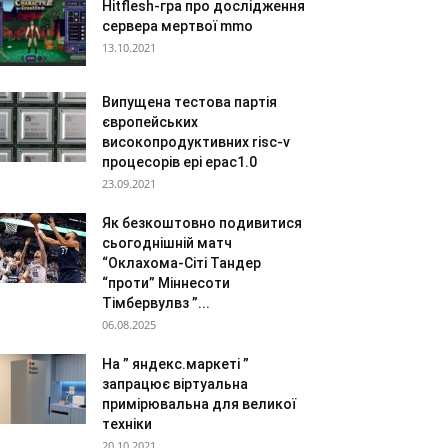
Hitflesh-гра про дослідження
сервера мертвої mmo
13.10.2021
Випущена тестова партія
європейських
високопродуктивних risc-v
процесорів epi epac1.0
23.09.2021
Як безкоштовно подивитися
сьогоднішній матч
“Оклахома-Сіті Тандер
“проти” Міннесоти
Тімбервулвз ”...
06.08.2025
На ” яндекс.маркеті ”
запрацює віртуальна
примірювальна для великої
техніки
20.10.2021