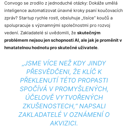
Convogo se zrodilo z jednoduché otázky: Dokáže umělá
inteligence automatizovat únavné kroky psaní koučovacích
zpráv? Startup rychle rostl, obsluhuje „tisíce“ koučů a
spolupracuje s významnými společnostmi pro rozvoj
vedení. Zakladatelé si uvědomili, že
skutečným
problémem nejsou jen schopnosti AI, ale jak je proměnit v
hmatatelnou hodnotu pro skutečné uživatele
.
„JSME VÍCE NEŽ KDY JINDY
PŘESVĚDČENI, ŽE KLÍČ K
PŘEKLENUTÍ TÉTO PROPASTI
SPOČÍVÁ V PROMYŠLENÝCH,
ÚČELOVĚ VYTVOŘENÝCH
ZKUŠENOSTECH,“ NAPSALI
ZAKLADATELÉ V OZNÁMENÍ O
AKVIZICI.