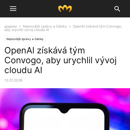
додому
Nejnovější zprávy a články
OpenAI získává tým Convogo,
aby urychlil vývoj cloudu AI
Nejnovější zprávy a články
OpenAI získává tým
Convogo, aby urychlil vývoj
cloudu AI
10.01.2026