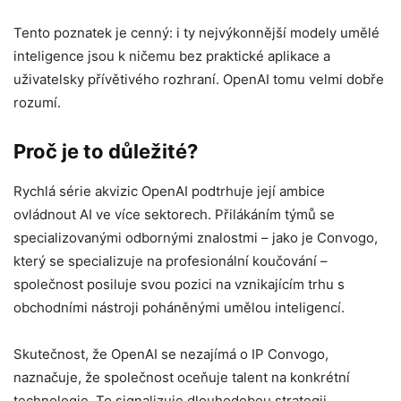
Tento poznatek je cenný: i ty nejvýkonnější modely umělé
inteligence jsou k ničemu bez praktické aplikace a
uživatelsky přívětivého rozhraní. OpenAI tomu velmi dobře
rozumí.
Proč je to důležité?
Rychlá série akvizic OpenAI podtrhuje její ambice
ovládnout AI ve více sektorech. Přilákáním týmů se
specializovanými odbornými znalostmi – jako je Convogo,
který se specializuje na profesionální koučování –
společnost posiluje svou pozici na vznikajícím trhu s
obchodními nástroji poháněnými umělou inteligencí.
Skutečnost, že OpenAI se nezajímá o IP Convogo,
naznačuje, že společnost oceňuje talent na konkrétní
technologie. To signalizuje dlouhodobou strategii