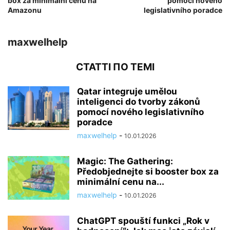
box za minimální cenu na
pomocí nového
Amazonu
legislativního poradce
maxwelhelp
СТАТТІ ПО ТЕМІ
Qatar integruje umělou
inteligenci do tvorby zákonů
pomocí nového legislativního
poradce
maxwelhelp
-
10.01.2026
Magic: The Gathering:
Předobjednejte si booster box za
minimální cenu na...
maxwelhelp
-
10.01.2026
ChatGPT spouští funkci „Rok v