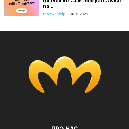
hodnocení“: Jak moc jste závislí
na...
maxwelhelp
-
06.01.2026
ПРО НАС