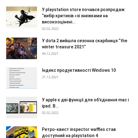
У playstation store почався розпродаж
“вибір критиків «зі знижками на
високооцінені...
02.02.2022
У dota 2 вийшла сезонна скарбниця “the
winter treasure 2021”
04.12.2021
Індекс продуктивності Windows 10
31.12.2021
У apple є дві функції для об’єднання mac і
ipad. В...
02.02.2022
Ретро-квест inspector waffles став
доступний на playstation 4