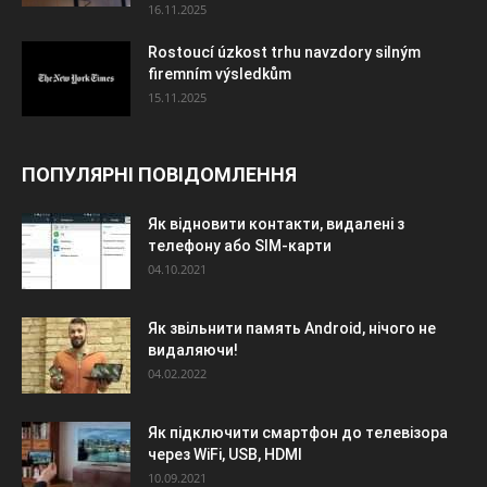
16.11.2025
Rostoucí úzkost trhu navzdory silným
firemním výsledkům
15.11.2025
ПОПУЛЯРНІ ПОВІДОМЛЕННЯ
Як відновити контакти, видалені з
телефону або SIM-карти
04.10.2021
Як звільнити память Android, нічого не
видаляючи!
04.02.2022
Як підключити смартфон до телевізора
через WiFi, USB, HDMI
10.09.2021