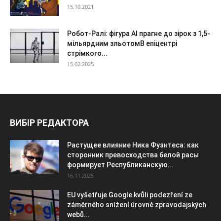
15.10.2021
Робот-Ралі: фігура AI прагне до зірок з 1,5-
мільярдним зльотомВ епіцентрі
стрімкого...
15.02.2025
ВИБІР РЕДАКТОРА
Растущее влияние Ника Фуэнтеса: как
сторонник превосходства белой расы
формирует Республиканскую...
16.11.2025
EU vyšetřuje Google kvůli podezření ze
záměrného snížení úrovně zpravodajských
webů...