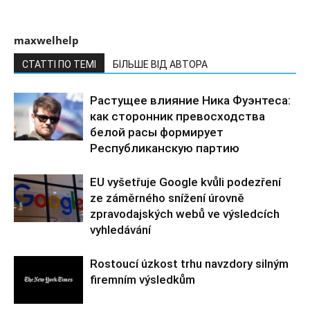
maxwelhelp
СТАТТІ ПО ТЕМІ
БІЛЬШЕ ВІД АВТОРА
Растущее влияние Ника Фуэнтеса:
как сторонник превосходства
белой расы формирует
Республиканскую партию
EU vyšetřuje Google kvůli podezření
ze záměrného snížení úrovně
zpravodajských webů ve výsledcích
vyhledávání
Rostoucí úzkost trhu navzdory silným
firemním výsledkům