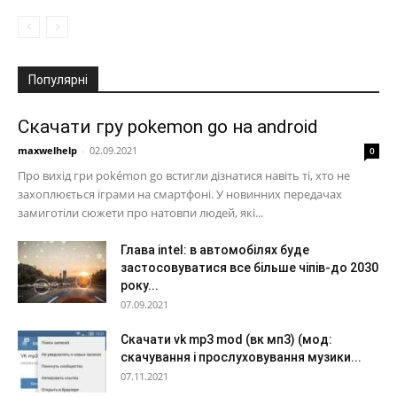
Популярні
Скачати гру pokemon go на android
maxwelhelp
-
02.09.2021
0
Про вихід гри pokémon go встигли дізнатися навіть ті, хто не
захоплюється іграми на смартфоні. У новинних передачах
замиготіли сюжети про натовпи людей, які...
Глава intel: в автомобілях буде
застосовуватися все більше чіпів-до 2030
року...
07.09.2021
Скачати vk mp3 mod (вк мп3) (мод:
скачування і прослуховування музики...
07.11.2021