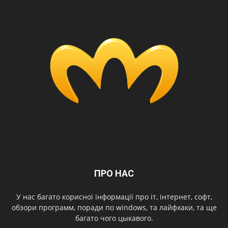
ПРО НАС
У нас багато корисної інформації про іт, інтернет, софт,
обзори программ, поради по windows, та лайфхаки, та ще
багато чого цыкавого.