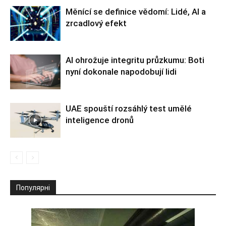
Měnící se definice vědomí: Lidé, AI a
zrcadlový efekt
AI ohrožuje integritu průzkumu: Boti
nyní dokonale napodobují lidi
UAE spouští rozsáhlý test umělé
inteligence dronů
Популярні