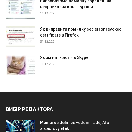
Виправляємо помилку паралельна
неправильна конфігурація
11.12.2021
Як виправити помилку sec error revoked
certificate в Firefox
31.12.2021
Як змінити логін в Skype
11.12.2021
ВИБІР РЕДАКТОРА
Měnící se definice vědomí: Lidé, AI a
zrcadlový efekt