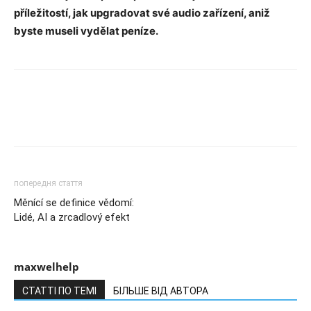
příležitostí, jak upgradovat své audio zařízení, aniž
byste museli vydělat peníze.
попередня стаття
Měnící se definice vědomí:
Lidé, AI a zrcadlový efekt
maxwelhelp
СТАТТІ ПО ТЕМІ
БІЛЬШЕ ВІД АВТОРА