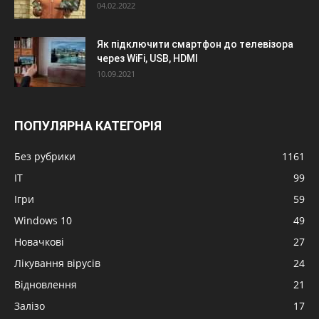
04.02.2022
Як підключити смартфон до телевізора
через WiFi, USB, HDMI
10.09.2021
ПОПУЛЯРНА КАТЕГОРІЯ
Без рубрики
1161
IT
99
Ігри
59
Windows 10
49
Новачкові
27
Лікування вірусів
24
Відновлення
21
Залізо
17