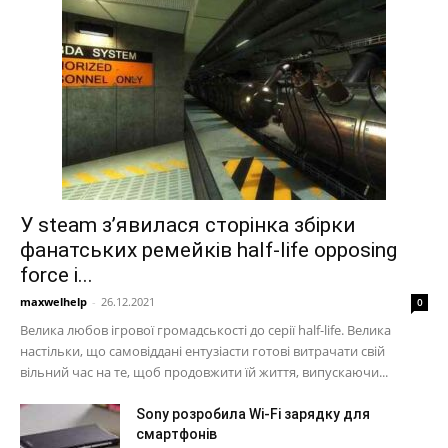
У steam з’явилася сторінка збірки
фанатських ремейків half-life opposing
force і...
maxwelhelp
-
26.12.2021
0
Велика любов ігрової громадськості до серії half-life. Велика
настільки, що самовіддані ентузіасти готові витрачати свій
вільний час на те, щоб продовжити їй життя, випускаючи...
Sony розробила Wi-Fi зарядку для
смартфонів