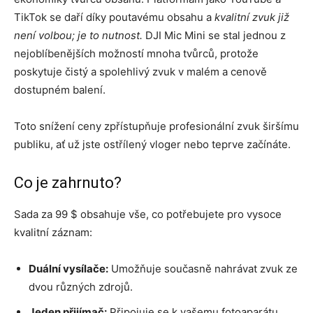
TikTok se daří díky poutavému obsahu a
kvalitní zvuk již
není volbou; je to nutnost.
DJI Mic Mini se stal jednou z
nejoblíbenějších možností mnoha tvůrců, protože
poskytuje čistý a spolehlivý zvuk v malém a cenově
dostupném balení.
Toto snížení ceny zpřístupňuje profesionální zvuk širšímu
publiku, ať už jste ostřílený vloger nebo teprve začínáte.
Co je zahrnuto?
Sada za 99 $ obsahuje vše, co potřebujete pro vysoce
kvalitní záznam:
Duální vysílače:
Umožňuje současně nahrávat zvuk ze
dvou různých zdrojů.
Jeden přijímač:
Připojuje se k vašemu fotoaparátu