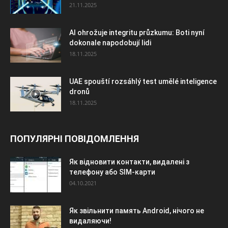
21.11.2025
AI ohrožuje integritu průzkumu: Boti nyní
dokonale napodobují lidi
18.11.2025
UAE spouští rozsáhlý test umělé inteligence
dronů
18.11.2025
ПОПУЛЯРНІ ПОВІДОМЛЕННЯ
Як відновити контакти, видалені з
телефону або SIM-карти
04.10.2021
Як звільнити память Android, нічого не
видаляючи!