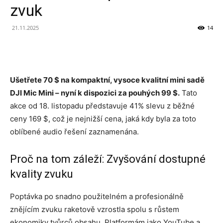
zvuk
21.11.2025
14
Ušetřete 70 $ na kompaktní, vysoce kvalitní mini sadě
DJI Mic Mini – nyní k dispozici za pouhých 99 $.
Tato
akce od 18. listopadu představuje 41% slevu z běžné
ceny 169 $, což je nejnižší cena, jaká kdy byla za toto
oblíbené audio řešení zaznamenána.
Proč na tom záleží: Zvyšování dostupné
kvality zvuku
Poptávka po snadno použitelném a profesionálně
znějícím zvuku raketově vzrostla spolu s růstem
ekonomiky tvůrců obsahu. Platformám jako YouTube a