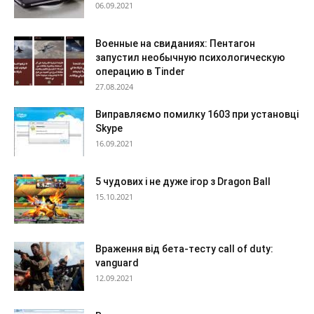
06.09.2021
Военные на свиданиях: Пентагон
запустил необычную психологическую
операцию в Tinder
27.08.2024
Виправляємо помилку 1603 при установці
Skype
16.09.2021
5 чудових і не дуже ігор з Dragon Ball
15.10.2021
Враження від бета-тесту call of duty:
vanguard
12.09.2021