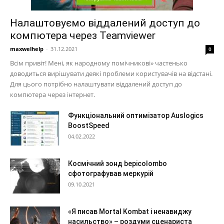
Налаштовуємо віддалений доступ до
компютера через Teamviewer
maxwelhelp
-
31.12.2021
0
Всім привіт! Мені, як народному помічникові» частенько
доводиться вирішувати деякі проблеми користувачів на відстані.
Для цього потрібно налаштувати віддалений доступ до
компютера через інтернет.
Функціональний оптимізатор Auslogics
BoostSpeed
04.02.2022
Космічний зонд bepicolombo
сфотографував меркурій
09.10.2021
«Я писав Mortal Kombat і ненавиджу
насильство» – роздуми сценариста