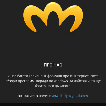
ПРО НАС
У нас багато корисної інформації про іт, інтернет, софт,
обзори программ, поради по windows, та лайфхаки, та ще
багато чого цыкавого.
зв'язатися з нами:
maxwelhelp@gmail.com