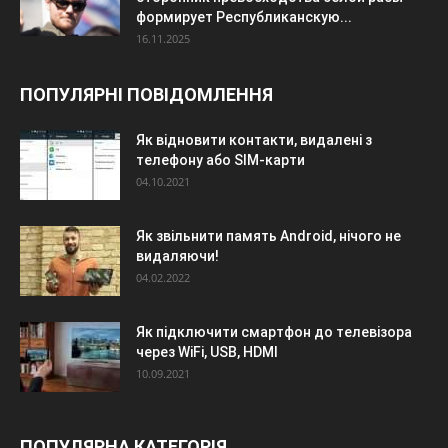
формирует Республиканскую...
16.11.2025
ПОПУЛЯРНІ ПОВІДОМЛЕННЯ
Як відновити контакти, видалені з
телефону або SIM-карти
04.10.2021
Як звільнити память Android, нічого не
видаляючи!
04.02.2022
Як підключити смартфон до телевізора
через WiFi, USB, HDMI
10.09.2021
ПОПУЛЯРНА КАТЕГОРІЯ