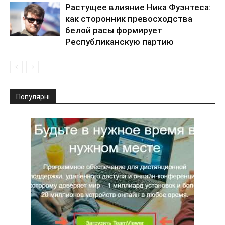
Растущее влияние Ника Фуэнтеса:
как сторонник превосходства
белой расы формирует
Республиканскую партию
Популярні