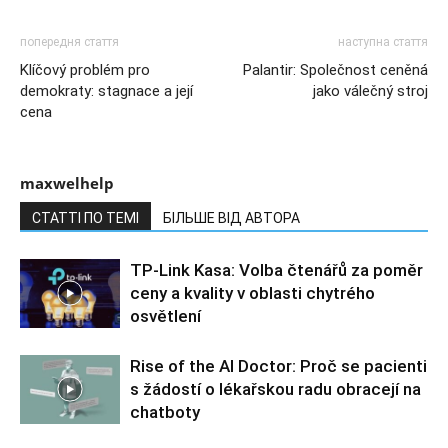
попередня стаття
наступна стаття
Klíčový problém pro
Palantir: Společnost ceněná
demokraty: stagnace a její
jako válečný stroj
cena
maxwelhelp
СТАТТІ ПО ТЕМІ
БІЛЬШЕ ВІД АВТОРА
TP-Link Kasa: Volba čtenářů za poměr
ceny a kvality v oblasti chytrého
osvětlení
Rise of the AI Doctor: Proč se pacienti
s žádostí o lékařskou radu obracejí na
chatboty