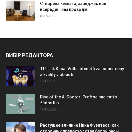
Створена кімната, заряджає все
всередині без проводів
05.09.2021
ВИБІР РЕДАКТОРА
TP-Link Kasa: Volba čtenářů za poměr ceny
a kvality v oblasti...
16.11.2025
Rise of the AI Doctor: Proč se pacienti s
žádostí o...
16.11.2025
Растущее влияние Ника Фуэнтеса: как
сторонник превосходства белой расы