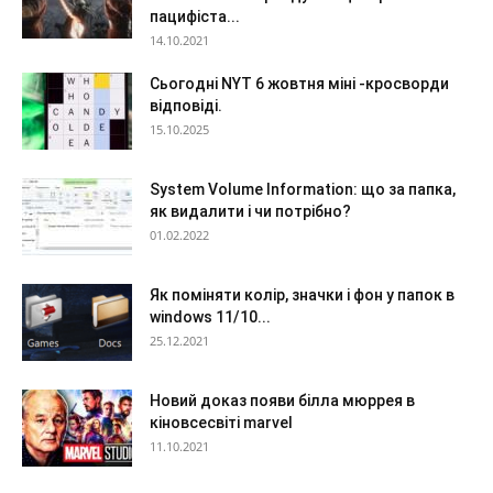
пацифіста...
14.10.2021
Сьогодні NYT 6 жовтня міні -кросворди
відповіді.
15.10.2025
System Volume Information: що за папка,
як видалити і чи потрібно?
01.02.2022
Як поміняти колір, значки і фон у папок в
windows 11/10...
25.12.2021
Новий доказ появи білла мюррея в
кіновсесвіті marvel
11.10.2021